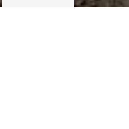
Parlons de vos projets vélo et
ski
Contactez Granphi
sports à
Barcelonnette
Vous préparez vos vacances à la montagne
? Vous hésitez entre
location
et
achat
de
matériel ? Ou peut-être que votre vélo ou
vos skis ont besoin d’un petit coup de main
avant de repartir sur les pistes ou les routes
?