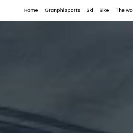
Home
Granphi sports
Ski
Bike
The wo