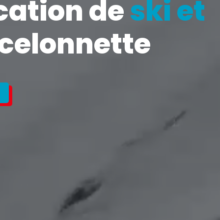
ocation de
ski et
celonnette