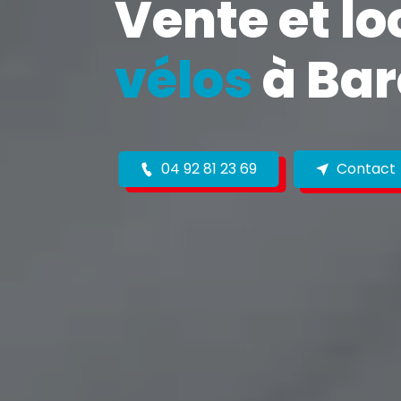
Vente et l
vélos
à Bar
04 92 81 23 69
Contact