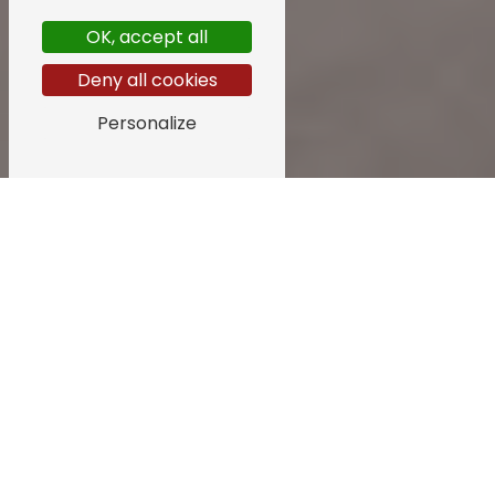
OK, accept all
Deny all cookies
Personalize
Informations légales
1. Présentation du site.
En vertu de l'article 6 de la loi n° 2004-575 du 21 juin
2004 pour la confiance dans l'économie numérique, il
est précisé aux utilisateurs du site
location-velo-ski-
barcelonnette.fr
l'identité des différents
intervenants dans le cadre de sa réalisation et de son
suivi :
Propriétaire
: Kevin Sports 51 Av. des Trois Frères
Arnaud 04400 Barcelonnette N°Siret: 7886465520001